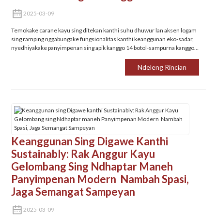
2025-03-09
Temokake carane kayu sing ditekan kanthi suhu dhuwur lan aksen logam
sing ramping nggabungake fungsionalitas kanthi keanggunan eko-sadar,
nyedhiyakake panyimpenan sing apik kanggo 14 botol-sampurna kanggo
omah modern lan penggemar anggur.
Ndeleng Rincian
‌Keanggunan Sing Digawe Kanthi
Sustainably: Rak Anggur Kayu
Gelombang Sing Ndhaptar Maneh
Panyimpenan Modern‌ ‌ Nambah Spasi,
Jaga Semangat Sampeyan
2025-03-09