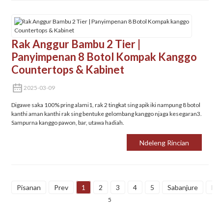
Rak Anggur Bambu 2 Tier |
Panyimpenan 8 Botol Kompak Kanggo
Countertops & Kabinet
2025-03-09
Digawe saka 100% pring alami‌1, rak 2 tingkat sing apik iki nampung 8 botol
kanthi aman kanthi rak sing bentuke gelombang kanggo njaga kesegaran‌3.
Sampurna kanggo pawon, bar, utawa hadiah.
Ndeleng Rincian
Pisanan
Prev
1
2
3
4
5
Sabanjure
Pu
5