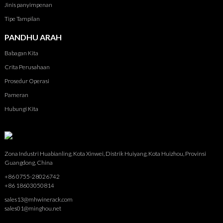
Jinis panyimpenan
Tipe Tampilan
PANDHU ARAH
Babagan Kita
Crita Perusahaan
Prosedur Operasi
Pameran
Hubungi Kita
Zona Industri Huabianling, Kota Xinwei, Distrik Huiyang, Kota Huizhou, Provinsi
Guangdong, China
+86 0755-28026742
+86 18603050814
sales13@mhwinerack.com
sales01@minghou.net