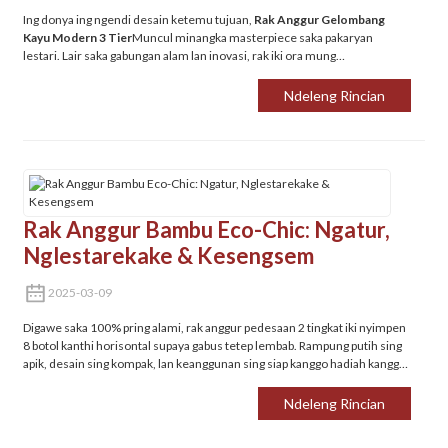
Ing donya ing ngendi desain ketemu tujuan, ‌
Rak Anggur Gelombang
Kayu Modern 3 Tier
Muncul minangka masterpiece saka pakaryan
lestari. Lair saka gabungan alam lan inovasi, rak iki ora mung
panyimpenan-iku pratelan kanggo urip eco-sadar lan rasa olahan.
Ndeleng Rincian
Rak Anggur Bambu Eco-Chic: Ngatur,
Nglestarekake & Kesengsem
2025-03-09
Digawe saka 100% pring alami, rak anggur pedesaan 2 tingkat iki nyimpen
8 botol kanthi horisontal supaya gabus tetep lembab. Rampung putih sing
apik, desain sing kompak, lan keanggunan sing siap kanggo hadiah kanggo
pawon, bar, utawa lemari.
Ndeleng Rincian