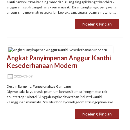
Ganti pawon utawa bar sing rame dadi ruang sing apik banget kanthi rak
anggur sing apik banget lan aksen emas iki. Dirancang kanggo penyayang
anggur sing ngormati estetika lan kepraktisan, pigura logam sing tahan
karat lan tapak sikil sing kompak ndadekake omah-omah modern kudu
ana.
Ndeleng Rincian
Angkat Panyimpenan Anggur Kanthi
Kesederhanaan Modern
2025-03-09
‌Desain Ramping, Fungsionalitas Gampang
Digawe saka kayu akasia premium lan wesi tempa ireng matte, rak
countertop 14 botol iki nggabungake daya tahan industri kanthi
keanggunan minimalis. Struktur honeycomb geometris ngoptimalake
ruang nalika nambahake kecanggihan sing cocog karo galeri menyang
pawon, bar, utawa ruang makan.
Ndeleng Rincian