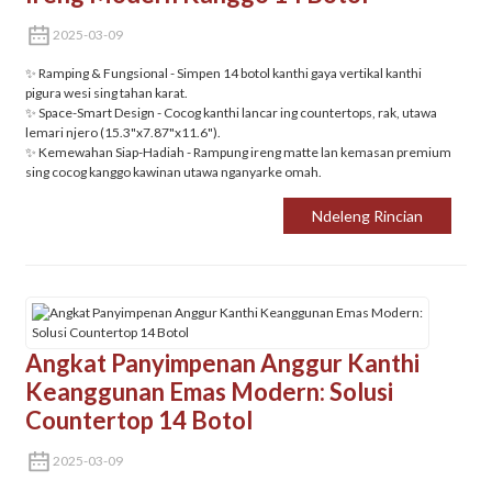
2025-03-09
✨ ‌Ramping & Fungsional‌ - Simpen 14 botol kanthi gaya vertikal kanthi
pigura wesi sing tahan karat.
✨ ‌Space-Smart Design‌ - Cocog kanthi lancar ing countertops, rak, utawa
lemari njero (15.3"x7.87"x11.6").
✨ Kemewahan Siap-Hadiah‌ - Rampung ireng matte lan kemasan premium
sing cocog kanggo kawinan utawa nganyarke omah.
Ndeleng Rincian
Angkat Panyimpenan Anggur Kanthi
Keanggunan Emas Modern: Solusi
Countertop 14 Botol
2025-03-09