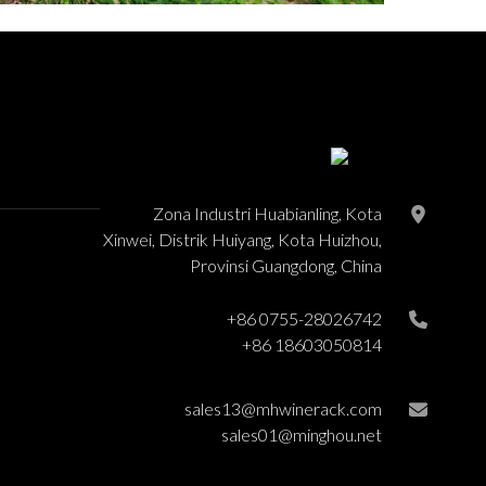
Zona Industri Huabianling, Kota
Xinwei, Distrik Huiyang, Kota Huizhou,
Provinsi Guangdong, China
+86 0755-28026742
+86 18603050814
sales13@mhwinerack.com
sales01@minghou.net