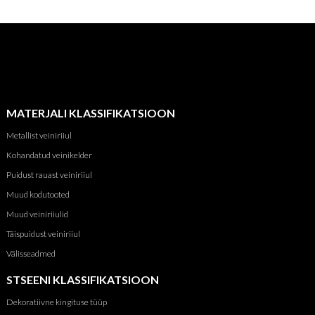
MATERJALI KLASSIFIKATSIOON
Metallist veiniriiul
Kohandatud veinikelder
Puidust rauast veiniriiul
Muud kodutooted
Muud veiniriiulid
Täispuidust veiniriiul
Välisseadmed
STSEENI KLASSIFIKATSIOON
Dekoratiivne kingituse tüüp