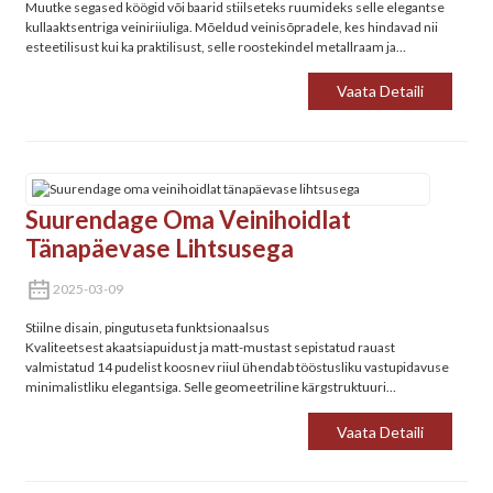
Muutke segased köögid või baarid stiilseteks ruumideks selle elegantse
kullaaktsentriga veiniriiuliga. Mõeldud veinisõpradele, kes hindavad nii
esteetilisust kui ka praktilisust, selle roostekindel metallraam ja
kompaktne jalajälg muudavad selle kaasaegse kodu kohustuslikuks.
Vaata Detaili
Suurendage Oma Veinihoidlat
Tänapäevase Lihtsusega‌
2025-03-09
Stiilne disain, pingutuseta funktsionaalsus‌
Kvaliteetsest akaatsiapuidust ja matt-mustast sepistatud rauast
valmistatud 14 pudelist koosnev riiul ühendab tööstusliku vastupidavuse
minimalistliku elegantsiga. Selle geomeetriline kärgstruktuuri
optimeerib ruumi, lisades samal ajal köökidele, baaridele või
söögitubadele galerii väärilist rafineeritust
Vaata Detaili