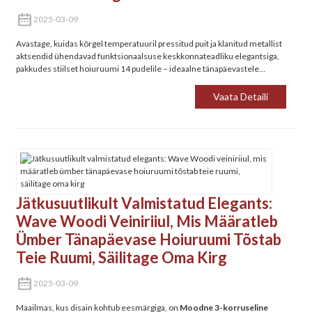
2025-03-09
Avastage, kuidas kõrgel temperatuuril pressitud puit ja klanitud metallist
aktsendid ühendavad funktsionaalsuse keskkonnateadliku elegantsiga,
pakkudes stiilset hoiuruumi 14 pudelile – ideaalne tänapäevastele
kodudele ja veinihuvilistele.
Vaata Detaili
Jätkusuutlikult Valmistatud Elegants:
Wave Woodi Veiniriiul, Mis Määratleb
Ümber Tänapäevase Hoiuruumi‌ Tõstab
Teie Ruumi, Säilitage Oma Kirg
2025-03-09
Maailmas, kus disain kohtub eesmärgiga, on ‌
Moodne 3-korruseline