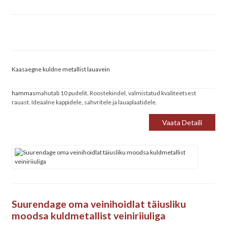
Kaasaegne kuldne metallist lauavein
hammas
mahutab 10 pudelit. Roostekindel, valmistatud kvaliteetsest
rauast. Ideaalne kappidele, sahvritele ja lauaplaatidele.
Vaata Detaili
Suurendage oma veinihoidlat täiusliku
moodsa kuldmetallist veiniriiuliga