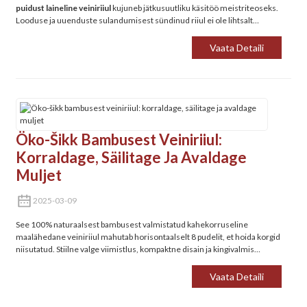
puidust laineline veiniriiul
‌ kujuneb jätkusuutliku käsitöö meistriteoseks.
Looduse ja uuenduste sulandumisest sündinud riiul ei ole lihtsalt
hoiuruum – see on avaldus keskkonnateadlikuks eluks ja rafineeritud
maitsele.
Vaata Detaili
Öko-Šikk Bambusest Veiniriiul:
Korraldage, Säilitage Ja Avaldage
Muljet
2025-03-09
See 100% naturaalsest bambusest valmistatud kahekorruseline
maalähedane veiniriiul mahutab horisontaalselt 8 pudelit, et hoida korgid
niisutatud. Stiilne valge viimistlus, kompaktne disain ja kingivalmis
elegants kööki, baari või kappi.
Vaata Detaili