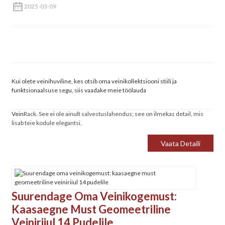
2025-03-09
Kui olete veinihuviline, kes otsib oma veinikollektsiooni stiili ja
funktsionaalsuse segu, siis vaadake meie töölauda
Vein
Rack. See ei ole ainult salvestuslahendus; see on ilmekas detail, mis
lisab teie kodule elegantsi.
Vaata Detaili
Suurendage Oma Veinikogemust:
Kaasaegne Must Geomeetriline
Veiniriiul 14 Pudelile