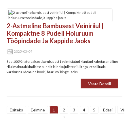
2-Astmeline Bambusest Veiniriiul |
Kompaktne 8 Pudeli Hoiuruum
Tööpindade Ja Kappide Jaoks
2025-03-09
See 100% naturaalsest bambusest‌1 valmistatud klanitud kahetasandiline
riiul mahutab kindlalt 8 pudelit lainekujuliste riiulitega, et säilitada
värskust‌3. Ideaalne kööki, baari või kingituseks.
Vaata Detaili
Esiteks
Eelmine
1
2
3
4
5
Edasi
Viim
5