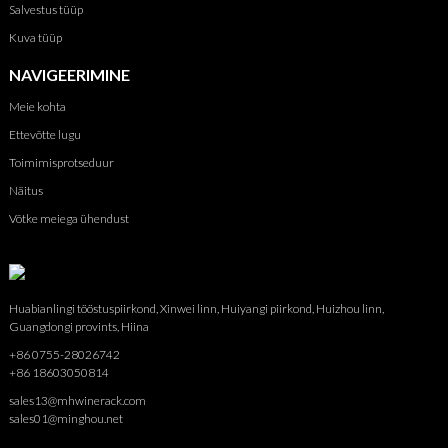
Salvestus tüüp
Kuva tüüp
NAVIGEERIMINE
Meie kohta
Ettevõtte lugu
Toimimisprotseduur
Näitus
Võtke meiega ühendust
Huabianlingi tööstuspiirkond, Xinwei linn, Huiyangi piirkond, Huizhou linn,
Guangdongi provints, Hiina
+86 0755-28026742
+86 18603050814
sales13@mhwinerack.com
sales01@minghou.net