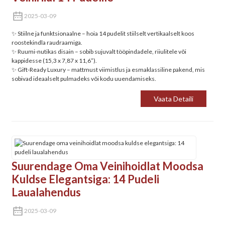
2025-03-09
✨ ‌Stiilne ja funktsionaalne‌ – hoia 14 pudelit stiilselt vertikaalselt koos
roostekindla raudraamiga.
✨ ‌Ruumi-nutikas disain‌ – sobib sujuvalt tööpindadele, riiulitele või
kappidesse (15,3 x 7,87 x 11,6”).
✨ ‌Gift-Ready Luxury‌ – mattmust viimistlus ja esmaklassiline pakend, mis
sobivad ideaalselt pulmadeks või kodu uuendamiseks.
Vaata Detaili
Suurendage Oma Veinihoidlat Moodsa
Kuldse Elegantsiga: 14 Pudeli
Laualahendus
2025-03-09