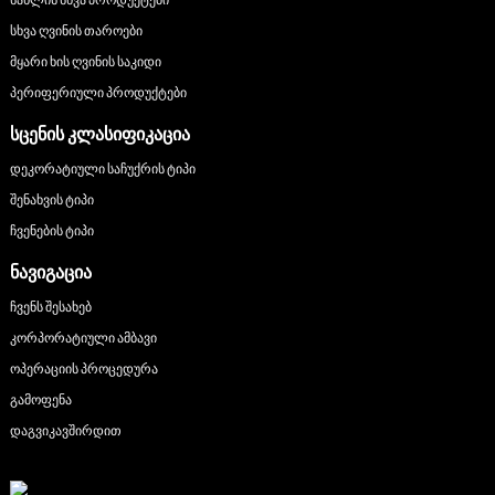
სხვა ღვინის თაროები
მყარი ხის ღვინის საკიდი
პერიფერიული პროდუქტები
ᲡᲪᲔᲜᲘᲡ ᲙᲚᲐᲡᲘᲤᲘᲙᲐᲪᲘᲐ
დეკორატიული საჩუქრის ტიპი
შენახვის ტიპი
ჩვენების ტიპი
ᲜᲐᲕᲘᲒᲐᲪᲘᲐ
ჩვენს შესახებ
კორპორატიული ამბავი
ოპერაციის პროცედურა
გამოფენა
დაგვიკავშირდით