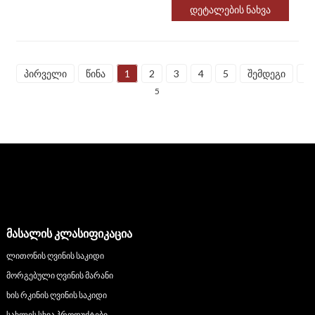
Დეტალების Ნახვა
პირველი
წინა
1
2
3
4
5
შემდეგი
ბ
5
ᲛᲐᲡᲐᲚᲘᲡ ᲙᲚᲐᲡᲘᲤᲘᲙᲐᲪᲘᲐ
ლითონის ღვინის საკიდი
მორგებული ღვინის მარანი
ხის რკინის ღვინის საკიდი
სახლის სხვა პროდუქტები