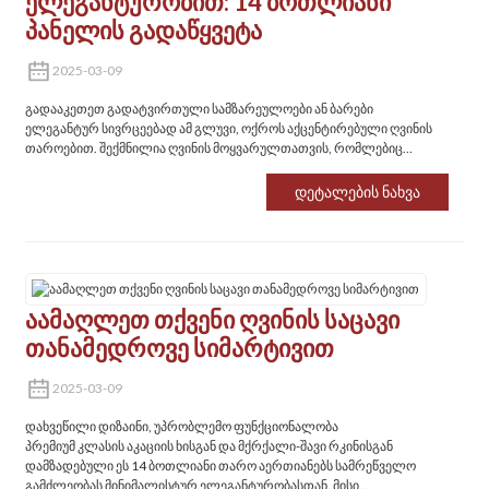
Ელეგანტურობით: 14 Ბოთლიანი
Პანელის Გადაწყვეტა
2025-03-09
გადააკეთეთ გადატვირთული სამზარეულოები ან ბარები
ელეგანტურ სივრცეებად ამ გლუვი, ოქროს აქცენტირებული ღვინის
თაროებით. შექმნილია ღვინის მოყვარულთათვის, რომლებიც
აფასებენ როგორც ესთეტიკას, ასევე პრაქტიკულობას, მისი
ჟანგგამძლე ლითონის ჩარჩო და კომპაქტური ნაკვალევი ხდის მას
Დეტალების Ნახვა
აუცილებელს თანამედროვე სახლებისთვის.
Აამაღლეთ Თქვენი Ღვინის Საცავი
Თანამედროვე Სიმარტივით
2025-03-09
დახვეწილი დიზაინი, უპრობლემო ფუნქციონალობა
პრემიუმ კლასის აკაციის ხისგან და მქრქალი-შავი რკინისგან
დამზადებული ეს 14 ბოთლიანი თარო აერთიანებს სამრეწველო
გამძლეობას მინიმალისტურ ელეგანტურობასთან. მისი