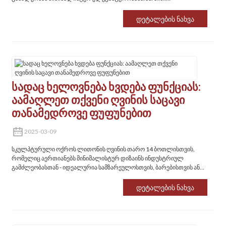
გეომეტრიული თაფლის სტრუქტურა ოპტიმიზაციას უკეთებს სივრცეს
და ამავდროულად ანიჭებს გალერეის ღირსეულ დახვეწილობას
Დეტალების Ნახვა
სამზარეულოებს, ბარებსა თუ სასადილო ოთახებს
Სადაც Ხელოვნება Ხვდება Ფუნქციას:
Აამაღლეთ Თქვენი Ღვინის Საცავი
Თანამედროვე Ფუფუნებით
2025-03-09
სკულპტურული ოქროს ლითონის ღვინის თარო 14 ბოთლისთვის,
რომელიც აერთიანებს მინიმალისტურ დიზაინს ინდუსტრიულ
გამძლეობასთან - იდეალურია სამზარეულოსთვის, ბარებისთვის ან
საჩუქრებისთვის.
Დეტალების Ნახვა