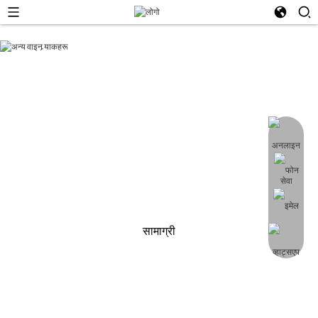
उत्पादन कोटी
शेन्जेन मिङ्घौ टेक्नोलोजी कं, लिमिटेड एक विशेष फर्निचर उत्पादक, आयातकर्ता, घरको लागि
सामानहरूको थोक बिक्रेता हो।
सुधार र बगैंचा फर्निचर, तपाईंको OEM र ODM मा स्वागत छ, नि: शुल्क नमूना प्रस्तुत गर्न
सकिन्छ।
सामाग्री