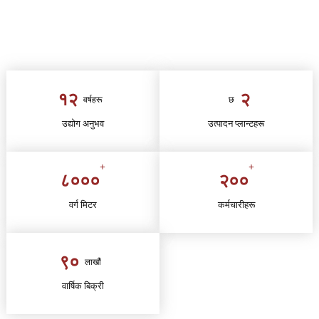
+
गुणस्तरीय सेवा
१२
२
वर्षहरू
छ
उद्योग अनुभव
उत्पादन प्लान्टहरू
+
+
८०००
२००
वर्ग मिटर
कर्मचारीहरू
९०
लाखौं
वार्षिक बिक्री