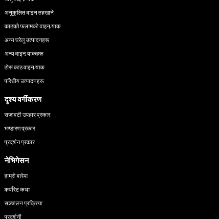
अनुकूलित वाइन तहखाने
काठको फलामको वाइन र्‍याक
अन्य घरेलु उत्पादनहरू
अन्य वाइन र्‍याकहरू
ठोस काठ वाइन र्‍याक
परिधीय उत्पादनहरू
दृश्य वर्गीकरण
सजावटी उपहार प्रकार
भण्डारण प्रकार
प्रदर्शन प्रकार
नेभिगेसन
हाम्रो बारेमा
कर्पोरेट कथा
सञ्चालन प्रक्रिया
प्रदर्शनी