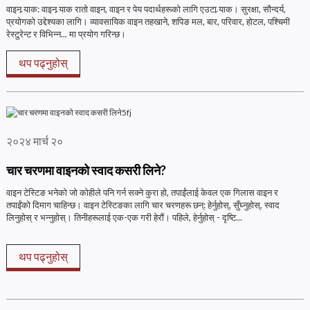
वाइन र्‍याक: वाइन र्‍याक रातो वाइन, वाइन र पेय पदार्थहरूको लागि एउटा र्‍याक। सुरक्षा, सौन्दर्य,
प्रयोगको उद्देश्यका लागि। व्यावसायिक वाइन तहखाने, शपिङ मल, बार, परिवार, होटल, पश्चिमी
रेस्टुरेन्ट र विभिन्न... मा प्रयोग गरिन्छ।
थप पढ्नुहोस्
२०२४ मार्च २०
चार चरणमा वाइनको स्वाद कसरी लिने?
वाइन टेस्टिङ भनेको जो कोहीले पनि गर्न सक्ने कुरा हो, तपाईंलाई केवल एक गिलास वाइन र
तपाईंको दिमाग चाहिन्छ। वाइन टेस्टिङका ​​लागि चार चरणहरू छन्: हेर्नुहोस्, सुँघ्नुहोस्, स्वाद
लिनुहोस् र भन्नुहोस्। तिनीहरूलाई एक-एक गरी हेरौं। पहिले, हेर्नुहोस् - दृष्टि...
थप पढ्नुहोस्