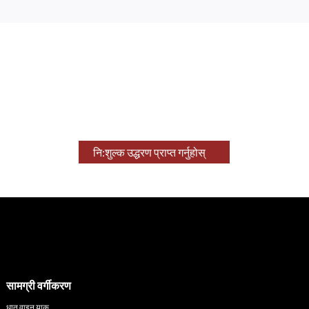
अहिले नै मिङघाउ सुरु गर्नुहोस्!
हामी सधैं हाम्रा ग्राहकहरूले उत्तम सम्झौता पाइरहेका छन् भनी सुनिश्चित गर्न
चाहन्छौं, त्यसैले तपाईंको रुचि के हो हामीलाई थाहा दिनुहोस् र हामी तपाईंलाई
उद्धरणको साथ फिर्ता गर्नेछौं।
नि:शुल्क उद्धरण प्राप्त गर्नुहोस्
सामग्री वर्गीकरण
धातु वाइन र्‍याक