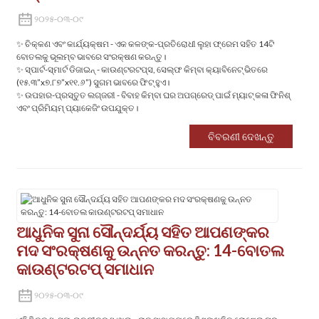
୨୦୨୫-୦୩-୦୯
✨ ‌ଚିକ୍କଣ ଏବଂ କାର୍ଯ୍ୟକ୍ଷମ‌ - ଏକ କଳଙ୍କ-ପ୍ରତିରୋଧୀ ଲୁହା ଫ୍ରେମ ସହିତ 14ଟି
ବୋତଲକୁ ଭୂଲମ୍ବ ଭାବରେ ସଂରକ୍ଷଣ କରନ୍ତୁ।
✨ ‌ସ୍ପାର୍ଟ-ସ୍ମାର୍ଟ ଡିଜାଇନ୍‌ - କାଉଣ୍ଟରଟପ୍ସ, ସେଲ୍ଫ କିମ୍ବା କ୍ୟାବିନେଟ୍ ଭିତରେ
(୧୫.୩”x୭.୮୭”x୧୧.୬”) ସୁଗମ ଭାବରେ ଫିଟ୍ ହୁଏ।
✨ ‌ଉପହାର-ପ୍ରସ୍ତୁତ ଲଗ୍ଜରୀ‌ - ବିବାହ କିମ୍ବା ଘର ଅପଗ୍ରେଡ୍ ପାଇଁ ମ୍ୟାଟ୍ କଳା ଫିନିଶ୍
ଏବଂ ପ୍ରିମିୟମ୍ ପ୍ୟାକେଜିଂ ଉପଯୁକ୍ତ।
ବିବରଣୀ ଦେଖନ୍ତୁ
ଆଧୁନିକ ସୁନା ସୌନ୍ଦର୍ଯ୍ୟ ସହିତ ଆପଣଙ୍କର
ମଦ ସଂରକ୍ଷଣକୁ ଉନ୍ନତ କରନ୍ତୁ: 14-ବୋତଲ
କାଉଣ୍ଟରଟପ୍ ସମାଧାନ
୨୦୨୫-୦୩-୦୯