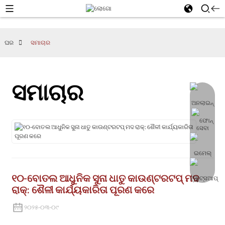
ଘର
ସମାଚାର
ସମାଚାର
୧୦-ବୋତଲ ଆଧୁନିକ ସୁନା ଧାତୁ କାଉଣ୍ଟରଟପ୍ ମଦ
ରାକ୍: ଶୈଳୀ କାର୍ଯ୍ୟକାରିତା ପୂରଣ କରେ
୨୦୨୫-୦୩-୦୯