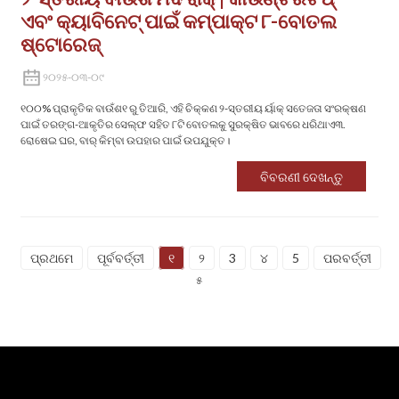
ଏବଂ କ୍ୟାବିନେଟ୍ ପାଇଁ କମ୍ପାକ୍ଟ ୮-ବୋତଲ
ଷ୍ଟୋରେଜ୍
୨୦୨୫-୦୩-୦୯
୧୦୦% ପ୍ରାକୃତିକ ବାଉଁଶ‌୧ ରୁ ତିଆରି, ଏହି ଚିକ୍କଣ ୨-ସ୍ତରୀୟ ର୍ୟାକ୍ ସତେଜତା ସଂରକ୍ଷଣ
ପାଇଁ ତରଙ୍ଗ-ଆକୃତିର ସେଲ୍ଫ ସହିତ ୮ଟି ବୋତଲକୁ ସୁରକ୍ଷିତ ଭାବରେ ଧରିଥାଏ‌୩.
ରୋଷେଇ ଘର, ବାର୍ କିମ୍ବା ଉପହାର ପାଇଁ ଉପଯୁକ୍ତ।
ବିବରଣୀ ଦେଖନ୍ତୁ
ପ୍ରଥମେ
ପୂର୍ବବର୍ତ୍ତୀ
୧
୨
3
୪
5
ପରବର୍ତ୍ତୀ
୫