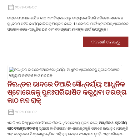
୨୦୨୫-୦୩-୦୯
ଉଚ୍ଚ-ତାପମାନ-ଚାପିତ କାଠ ଏବଂ ଚିକ୍କଣ ଧାତୁ ଉଚ୍ଚାରଣ କିପରି ପରିବେଶ-ସଚେତନ
ସୁନ୍ଦରତା ସହିତ କାର୍ଯ୍ୟକାରିତାକୁ ମିଶ୍ରଣ କରେ, 14 ବୋତଲ ପାଇଁ ଷ୍ଟାଇଲିସ୍ ଷ୍ଟୋରେଜ୍
ପ୍ରଦାନ କରେ - ଆଧୁନିକ ଘର ଏବଂ ମଦ ପ୍ରେମୀମାନଙ୍କ ପାଇଁ ଉପଯୁକ୍ତ।
ବିବରଣୀ ଦେଖନ୍ତୁ
‌ନିରନ୍ତର ଭାବରେ ତିଆରି ସୌନ୍ଦର୍ଯ୍ୟ: ଆଧୁନିକ
ଷ୍ଟୋରେଜକୁ ପୁନଃପରିଭାଷିତ କରୁଥିବା ତରଙ୍ଗ
କାଠ ମଦ ରାକ୍‌ ‌
୨୦୨୫-୦୩-୦୯
ଏପରି ଏକ ବିଶ୍ୱରେ ଯେଉଁଠାରେ ଡିଜାଇନ୍ ଉଦ୍ଦେଶ୍ୟ ପୂରଣ କରେ, ‌
ଆଧୁନିକ 3-ସ୍ତରୀୟ
କାଠ ତରଙ୍ଗ ମଦ ରାକ୍
‌ ସ୍ଥାୟୀ କାରିଗରୀର ଏକ ଶ୍ରେଷ୍ଠକୃତି ଭାବରେ ଉଭା ହୁଏ। ପ୍ରକୃତି
ଏବଂ ନବସୃଜନର ମିଶ୍ରଣରୁ ଜନ୍ମିତ, ଏହି ରାକ୍ କେବଳ ସଂରକ୍ଷଣ ନୁହେଁ - ଏହା ପରିବେଶ-
ସଚେତନ ଜୀବନଯାପନ ଏବଂ ସୁସ୍ମିତ ସ୍ୱାଦର ଏକ ବିବୃତ୍ତି।