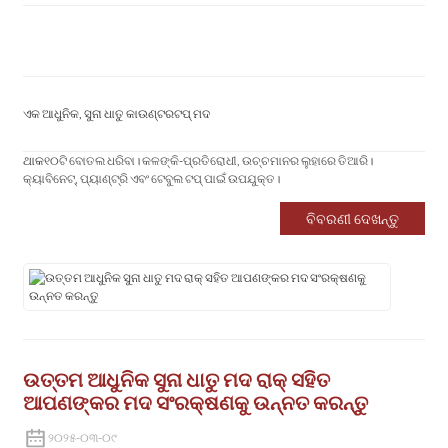
ଏକ ଆଧୁନିକ, ସୁନା ଧାତୁ କାଉଣ୍ଟରଟପ୍ ମଦ
ଥାକ
୧୦ଟି ବୋତଲ ଧରିବା। କଳଙ୍କି-ପ୍ରତିରୋଧୀ, ଉଚ୍ଚମାନର ଲୁହାରେ ତିଆରି।
କ୍ୟାବିନେଟ୍, ପ୍ୟାଣ୍ଟ୍ରି ଏବଂ ଟେବୁଲ ଟପ୍ ପାଇଁ ଉପଯୁକ୍ତ।
ବିବରଣୀ ଦେଖନ୍ତୁ
ଉତ୍ତମ ଆଧୁନିକ ସୁନା ଧାତୁ ମଦ ରାକ୍ ସହିତ
ଆପଣଙ୍କର ମଦ ସଂରକ୍ଷଣକୁ ଉନ୍ନତ କରନ୍ତୁ
୨୦୨୫-୦୩-୦୯