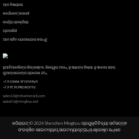
ଆମ ବିଷୟରେ
କର୍ପୋରେଟ୍ କାହାଣୀ
କାର୍ଯ୍ୟ ପ୍ରକ୍ରିୟା
ପ୍ରଦର୍ଶନୀ
ଆମ ସହିତ ଯୋଗାଯୋଗ କରନ୍ତୁ
ହୁଆବିଆନଲିଙ୍ଗ ଶିଳ୍ପାଞ୍ଚଳ, ଜିନୱେଇ ଟାଉନ୍, ହୁଏୟାଙ୍ଗ ଜିଲ୍ଲା, ହୁଏଝୋଉ ସହର,
ଗୁଆଙ୍ଗଡୋଙ୍ଗ ପ୍ରଦେଶ, ଚୀନ୍
+୮୬ ୦୭୫୫-୨୮୦୨୬୭୪୨
+୮୬ ୧୮୬୦୩୦୫୦୮୧୪
sales13@mhwinerack.com
sales01@minghou.net
କପିରାଇଟ୍ © 2024 Shenzhen Minghou ପ୍ରଯୁକ୍ତିବିଦ୍ୟା ସର୍ବସତ୍ତ୍ଵ
ସଂରକ୍ଷିତ।
ସାଇଟମ୍ୟାପ୍,
ସାଇଟମ୍ୟାପ୍‍ଟ୍ରାନ୍ସ,
ଶ୍ରେଷ୍ଠ ସନ୍ଧାନ