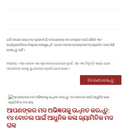
ଯଦି ଆପଣ ଜଣେ ମଦ ପ୍ରେମୀ ଯିଏ ଆପଣଙ୍କ ମଦ ସଂଗ୍ରହ ପାଇଁ ଶୈଳୀ ଏବଂ
କାର୍ଯ୍ୟକାରିତାର ମିଶ୍ରଣ ଖୋଜୁଛନ୍ତି, ତେବେ ଆମର କାଉଣ୍ଟରଟପ୍ ବ୍ୟତୀତ ଆଉ କିଛି
ଦେଖନ୍ତୁ ନାହିଁ।
ମଦ
ରାକ୍ । ଏହା କେବଳ ଏକ ଷ୍ଟୋରେଜ୍ ସମାଧାନ ନୁହେଁ; ଏହା ଏକ ବିବୃତ୍ତି ଖଣ୍ଡ ଯାହା
ଆପଣଙ୍କ ଘରକୁ ସୁନ୍ଦରତାର ସ୍ପର୍ଶ ଯୋଗ କରେ।
ବିବରଣୀ ଦେଖନ୍ତୁ
‌ଆପଣଙ୍କର ମଦ ଅଭିଜ୍ଞତାକୁ ଉନ୍ନତ କରନ୍ତୁ:
୧୪ ବୋତଲ ପାଇଁ ଆଧୁନିକ କଳା ଜ୍ୟାମିତିକ ମଦ
ରାକ୍