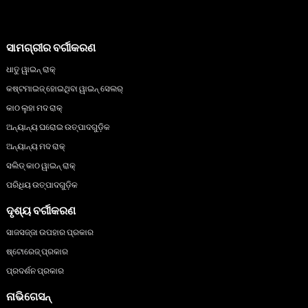
ସାମଗ୍ରୀର ବର୍ଗୀକରଣ
ଧାତୁ ୱାଇନ୍ ରାକ୍
କଷ୍ଟମାଇଜ୍ ହୋଇଥିବା ୱାଇନ୍ ସେଲର୍
କାଠ ଲୁହା ମଦ ରାକ୍
ଅନ୍ୟାନ୍ୟ ଘରୋଇ ଉତ୍ପାଦଗୁଡ଼ିକ
ଅନ୍ୟାନ୍ୟ ମଦ ରାକ୍
ସଲିଡ୍ କାଠ ୱାଇନ୍ ରାକ୍
ପରିଧିୟ ଉତ୍ପାଦଗୁଡ଼ିକ
ଦୃଶ୍ୟ ବର୍ଗୀକରଣ
ସାଜସଜ୍ଜା ଉପହାର ପ୍ରକାର
ଷ୍ଟୋରେଜ୍ ପ୍ରକାର
ପ୍ରଦର୍ଶନ ପ୍ରକାର
ନାଭିଗେସନ୍