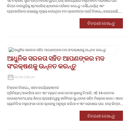
ଏହି ଚିକ୍କଣ, ସୁନା-ଉଚ୍ଚୀକରଣ ୱାଇନ୍ ରାକ୍ ସାହାଯ୍ୟରେ ବିଶୃଙ୍ଖଳିତ ରୋଷେଇ ଘର
କିମ୍ବା ବାରଗୁଡ଼ିକୁ ଷ୍ଟାଇଲିସ୍ ସ୍ଥାନରେ ପରିଣତ କରନ୍ତୁ। ସୌନ୍ଦର୍ଯ୍ୟ ଏବଂ
ବ୍ୟବହାରିକତା ଉଭୟକୁ ମୂଲ୍ୟ ଦେଉଥିବା ମଦ ପ୍ରେମୀଙ୍କ ପାଇଁ ଡିଜାଇନ୍ କରାଯାଇଛି,
ଏହାର କଳଙ୍କ-ପ୍ରତିରୋଧୀ ଧାତୁ ଫ୍ରେମ୍ ଏବଂ କମ୍ପାକ୍ଟ ପାଦଚିହ୍ନ ଏହାକୁ ଆଧୁନିକ ଘର
ପାଇଁ ଏକ ନିହାତି ଆବଶ୍ୟକ କରିଥାଏ।
ବିବରଣୀ ଦେଖନ୍ତୁ
ଆଧୁନିକ ସରଳତା ସହିତ ଆପଣଙ୍କର ମଦ
ସଂରକ୍ଷଣକୁ ଉନ୍ନତ କରନ୍ତୁ‌
୨୦୨୫-୦୩-୦୯
‌ଚିକ୍କଣ ଡିଜାଇନ୍, ସହଜ କାର୍ଯ୍ୟକ୍ଷମତା‌
ପ୍ରିମିୟମ୍ ଆକାସିଆ କାଠ ଏବଂ ମ୍ୟାଟ୍-କଳା ପତଳା ଲୁହାରୁ ତିଆରି, ଏହି 14-ବୋତଲ
କାଉଣ୍ଟରଟପ୍ ରାକ୍ ଶିଳ୍ପ ସ୍ଥାୟୀତ୍ୱକୁ ସର୍ବନିମ୍ନ ସୁନ୍ଦରତା ସହିତ ମିଶ୍ରଣ କରେ। ଏହାର
ଜ୍ୟାମିତିକ ମହୁଫେଣା ଗଠନ ସ୍ଥାନକୁ ଅନୁକୂଳ କରିଥାଏ ଏବଂ ରୋଷେଇ ଘର, ବାର୍ କିମ୍ବା
ଡାଇନିଂ ରୁମରେ ଗ୍ୟାଲେରୀ-ଯୋଗ୍ୟ ସୁଦୃଢ଼ତା ଯୋଡିଥାଏ।
ବିବରଣୀ ଦେଖନ୍ତୁ