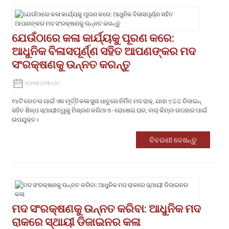
ଯେଉଁଠାରେ କଳା କାର୍ଯ୍ୟକୁ ପୂରଣ କରେ:
ଆଧୁନିକ ବିଳାସପୂର୍ଣ୍ଣ ସହିତ ଆପଣଙ୍କର ମଦ
ସଂରକ୍ଷଣକୁ ଉନ୍ନତ କରନ୍ତୁ
୨୦୨୫-୦୩-୦୯
୧୪ଟି ବୋତଲ ପାଇଁ ଏକ ମୂର୍ତ୍ତିକଳା ସୁନା ଧାତୁରେ ନିର୍ମିତ ମଦ ରାକ୍, ଯାହା ඉම්ම් ଡିଜାଇନ୍
ସହିତ ଶିଳ୍ପ ସ୍ଥାୟୀତ୍ୱକୁ ମିଶ୍ରଣ କରିଥାଏ - ରୋଷେଇ ଘର, ବାର୍ କିମ୍ବା ଉପହାର ପାଇଁ
ଉପଯୁକ୍ତ।
ବିବରଣୀ ଦେଖନ୍ତୁ
ମଦ ସଂରକ୍ଷଣକୁ ଉନ୍ନତ କରିବା: ଆଧୁନିକ ମଦ
ରାକରେ ସ୍ଥାୟୀ ଡିଜାଇନର କଳା