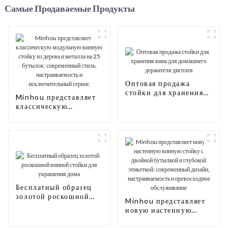
Самые Продаваемые Продукты
Оптовая продажа
стойки для хранения
Minhou представляет
вина для домашнего
классическую
держателя дисплея
модульную винную
стойку из дерева и
металла на 25
бутылок: современный
стиль,
настраиваемость и
исключительный
сервис
Бесплатный образец
золотой роскошной
Minhou представляет
винной стойки для
новую настенную
украшения дома
винную стойку с