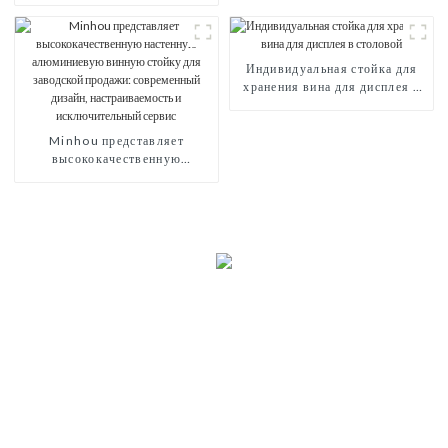
элегантность для любителей
вина
Индивидуальная стойка для
хранения вина для дисплея в
столовой
Minhou представляет
высококачественную
настенную алюминиевую
винную стойку для заводской
продажи: современный
дизайн, настраиваемость и
исключительный сервис