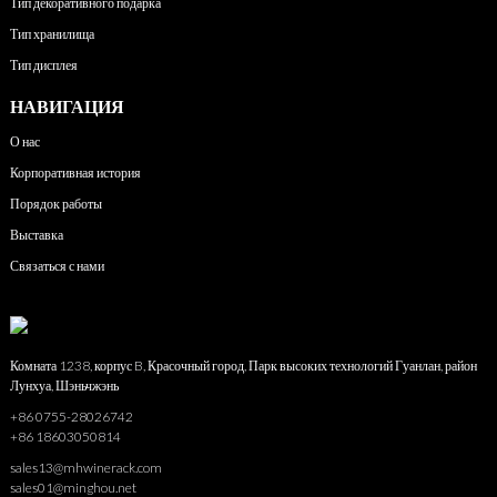
Тип декоративного подарка
Тип хранилища
Тип дисплея
НАВИГАЦИЯ
О нас
Корпоративная история
Порядок работы
Выставка
Связаться с нами
Комната 1238, корпус B, Красочный город, Парк высоких технологий Гуанлан, район
Лунхуа, Шэньчжэнь
+86 0755-28026742
+86 18603050814
sales13@mhwinerack.com
sales01@minghou.net