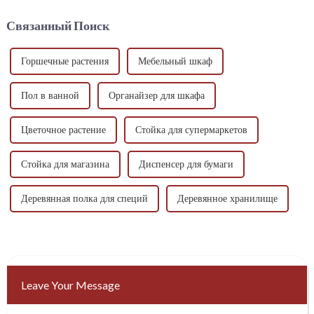
текущем году. Большинство
позволяют сделать хорошее
вин (99%) не имеют
вино. Будь то красные или
Связанный Поиск
способности к выдержке, и
белые сорта винограда, их
оптимальное питье...
выращивание...
Горшечные растения
Мебельный шкаф
Пол в ванной
Органайзер для шкафа
Цветочное растение
Стойка для супермаркетов
Стойка для магазина
Диспенсер для бумаги
Деревянная полка для специй
Деревянное хранилище
Leave Your Message