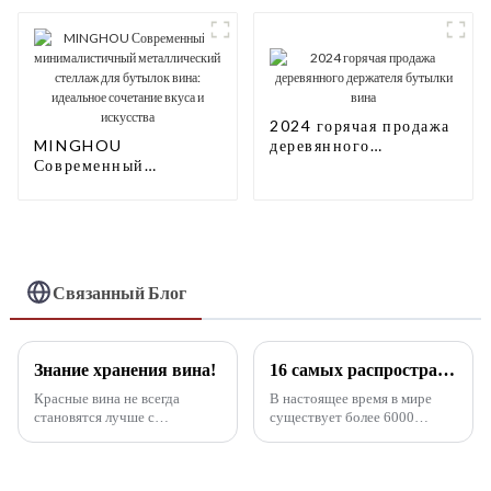
двойной бутылкой и
глубокой этикеткой:
современный дизайн,
настраиваемость и
превосходное
обслуживание
2024 горячая продажа
MINGHOU
деревянного
Современный
держателя бутылки
минималистичный
вина
металлический
стеллаж для бутылок
вина: идеальное
сочетание вкуса и
искусства
Связанный Блог
Знание хранения вина!
16 самых распространенных сортов красного винограда в мире
Красные вина не всегда
В настоящее время в мире
становятся лучше с
существует более 6000
возрастом. Год урожая над
сортов винограда, из которых
красным вином относится к
можно делать вино, но только
винограду, произведенному в
около 50 сортов винограда