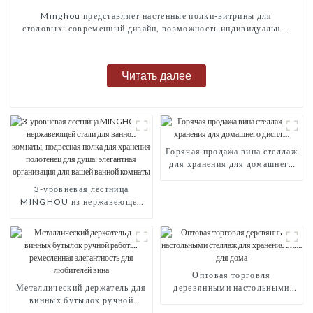
Minghou представляет настенные полки-витрины для
столовых: современный дизайн, возможность индивидуальной
настройки и первоклассное обслуживание
Читать далее
Горячая продажа вина стеллаж
для хранения для домашнего
дисплея
3-уровневая лестница
MINGHOU из нержавеющей
стали для ванной комнаты,
подвесная полка для хранения
полотенец для душа:
элегантная организация для
вашей ванной комнаты
Оптовая торговля
Металлический держатель для
деревянными настольными
винных бутылок ручной
стеллаж для хранения вина
работы: ремесленная
для дома