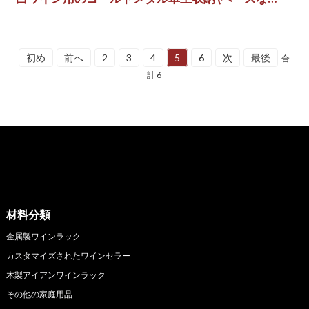
し)
初め
前へ
2
3
4
5
6
次
最後
合
計 6
材料分類
金属製ワインラック
カスタマイズされたワインセラー
木製アイアンワインラック
その他の家庭用品